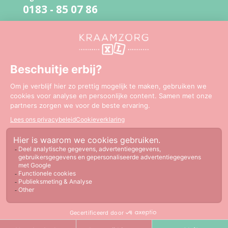
0183 - 85 07 86
Bevallingslijn
06 - 51 41 94 79
Mail:
info@kraamzorgxl.nl
Copyright 2026 Kraamzorg XL
Disclaimer
Cookie
KraamzorgXL is gewaardeerd op
Sitemap
Cookieverklaring
Privacyverklaring
ZorgkaartNederland.
Website door:
WebProfit