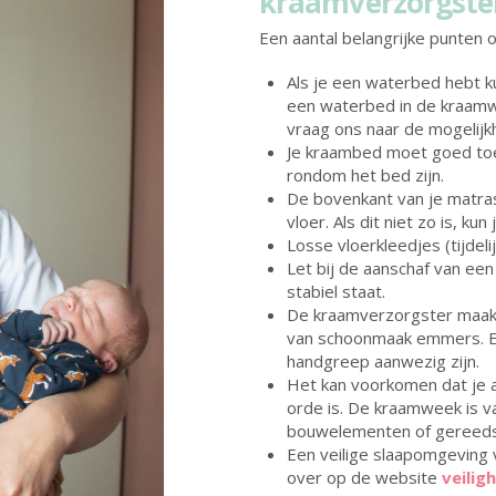
kraamverzorgste
Een aantal belangrijke punten 
Als je een waterbed hebt ku
een waterbed in de kraamw
vraag ons naar de mogelijk
Je kraambed moet goed toe
rondom het bed zijn.
De bovenkant van je matr
vloer. Als dit niet zo is, ku
Losse vloerkleedjes (tijdeli
Let bij de aanschaf van e
stabiel staat.
De kraamverzorgster maakt
van schoonmaak emmers. 
handgreep aanwezig zijn.
Het kan voorkomen dat je a
orde is. De kraamweek is va
bouwelementen of gereed
Een veilige slaapomgeving v
over op de website
veiligh