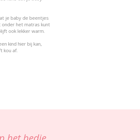
at je baby de beentjes
t onder het matras kunt
lijft ook lekker warm.
n kind hier bij kan,
t kou af.
p het bedje,