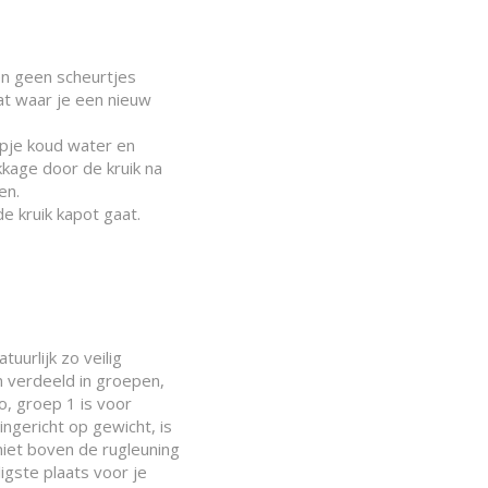
 en geen scheurtjes
aat waar je een nieuw
kopje koud water en
kkage door de kruik na
en.
e kruik kapot gaat.
atuurlijk zo veilig
n verdeeld in groepen,
o, groep 1 is voor
ingericht op gewicht, is
e niet boven de rugleuning
ligste plaats voor je