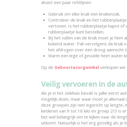
alvast een paar richtlijnen:
Gebruik om elke kruik een kruikenzak.
Controleer de kruik en het rubberplaatje
vertonen. Is het rubberplaatje kapot of 
rubberplaatje kunt bestellen.
Bij het vullen van de kruik moet je hem 
kokend water. Pak vervolgens de kruik v
het afdrogen over een droog aanrecht t
Warm een lege of gevulde heet water kru
Op de
Geboortezorgwinkel
verkopen we m
Veilig vervoeren in de au
Als je in het ziekhuis bevalt is jullie eerst aut
mogelijk doen, maar waar moet je allemaal o
deze groepen zijn niet ingericht op lengte, 
kinderen van 9 tot 18 kilo en groep 2/3 is e
het wel belangrijk om te kijken naar de lengt
uitkomt. Natuurlijk is het erg gezellig als j