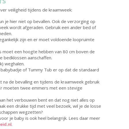
rs
over veiligheid tijdens de kraamweek:
n je hier niet op bevallen. Ook de verzorging op
eek wordt afgeraden. Gebruik een ander bed of
heden.
gankelijk zijn en er moet voldoende loopruimte
as moet een hoogte hebben van 80 cm boven de
n je bedklossen aanschaffen.
jk) weghalen.
en babybadje of Tummy Tub er op dat de standaard
 na de bevalling en tijdens de kraamweek gebruik
Er moeten twee emmers met een stevige
an het verbouwen bent en dat nog niet alles op
ak een drukke tijd met veel bezoek, wil je de losse
schappen wegzetten?
oor je baby is ook heel belangrijk. Lees daar meer
eid.nl
.