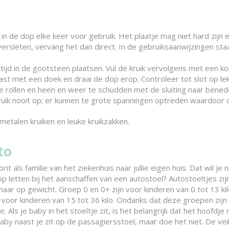
 in de dop elke keer voor gebruik. Het plaatje mag niet hard zijn
versleten, vervang het dan direct. In de gebruiksaanwijzingen st
altijd in de gootsteen plaatsen. Vul de kruik vervolgens met een 
ast met een doek en draai de dop erop. Controleer tot slot op le
e rollen en heen en weer te schudden met de sluiting naar bened
ik nooit op; er kunnen te grote spanningen optreden waardoor d
etalen kruiken en leuke kruikzakken.
to
orit als familie van het ziekenhuis naar jullie eigen huis. Dat wil je n
p letten bij het aanschaffen van een autostoel? Autostoeltjes zij
maar op gewicht. Groep 0 en 0+ zijn voor kinderen van 0 tot 13 kil
r voor kinderen van 15 tot 36 kilo. Ondanks dat deze groepen zijn 
e. Als je baby in het stoeltje zit, is het belangrijk dat het hoofdj
e baby naast je zit op de passagiersstoel, maar doe het niet. De vei