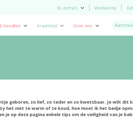
XL extra’s
Werken bij
Ge
Aanmel
& bevallen
Kraamtijd
Over ons
tje geboren, zo lief, zo teder en zo kwetsbaar. Je wilt dit 
aby het niet te warm of te koud, hoe moet ik het bedje opma
en je op deze pagina enkele tips om de veiligheid van je ba