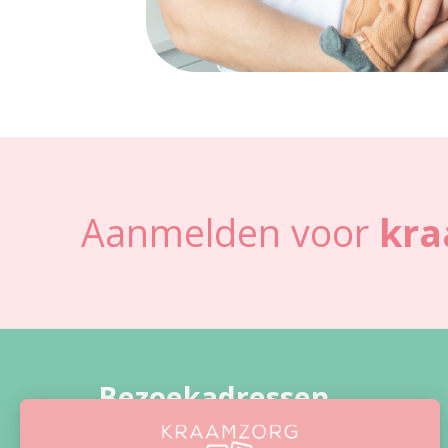
Aanmelden voor
kra
Bezoekadressen
Gorinchem (hoofdkantoor)