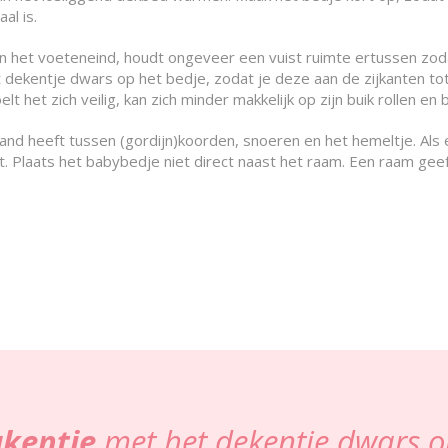
al is.
 het voeteneind, houdt ongeveer een vuist ruimte ertussen zod
t dekentje dwars op het bedje, zodat je deze aan de zijkanten to
t het zich veilig, kan zich minder makkelijk op zijn buik rollen en b
d heeft tussen (gordijn)koorden, snoeren en het hemeltje. Als ee
kt. Plaats het babybedje niet direct naast het raam. Een raam geef
akentje
met het dekentje dwars o