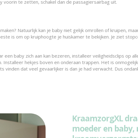
by voorin te zetten, schakel dan de passagiersairbag uit.
aken? Natuurlijk kan je baby niet gelijk omrollen of kruipen, maa
t beste is om op kruiphoogte je huiskamer te bekijken. Je ziet sto
en baby zich aan kan bezeren, installeer veiligheidsclips op al
Installeer hekjes boven en onderaan trappen. Het is onmogelijk 
ets vinden dat veel gevaarlijker is dan je had verwacht. Dus ondank
KraamzorgXL draa
moeder en baby, 