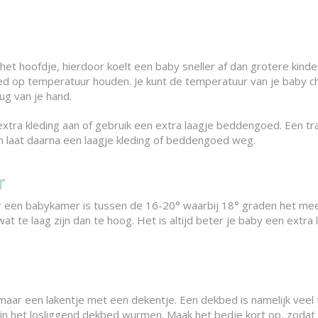
 het hoofdje, hierdoor koelt een baby sneller af dan grotere kin
ed op temperatuur houden. Je kunt de temperatuur van je baby 
ug van je hand.
 extra kleding aan of gebruik een extra laagje beddengoed. Een t
n laat daarna een laagje kleding of beddengoed weg.
r
een babykamer is tussen de 16-20° waarbij 18° graden het meest
te laag zijn dan te hoog. Het is altijd beter je baby een extra l
maar een lakentje met een dekentje. Een dekbed is namelijk vee
 in het losliggend dekbed wurmen. Maak het bedje kort op, zodat