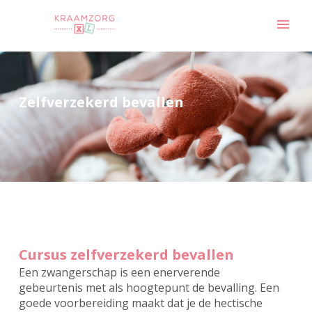
Zelfverzekerd bevallen
De beste zorg
Kinderen thuis?
voor moeder en baby...
Geen probleem!
Aanmelden
Aanmelden
Contact
Contact
Cursus zelfverzekerd bevallen
Een zwangerschap is een enerverende
gebeurtenis met als hoogtepunt de bevalling. Een
goede voorbereiding maakt dat je de hectische