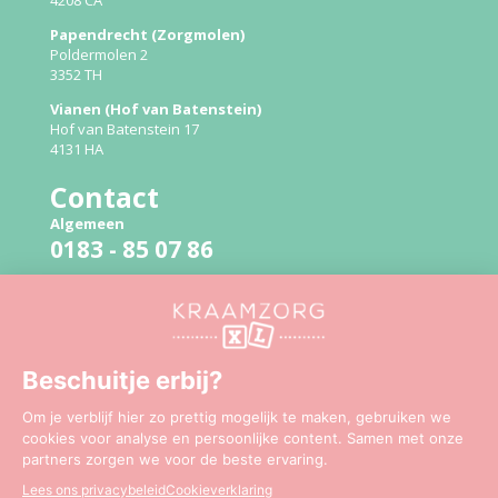
Papendrecht (Zorgmolen)
Poldermolen 2
3352 TH
Vianen (Hof van Batenstein)
Hof van Batenstein 17
4131 HA
Contact
Algemeen
0183 - 85 07 86
Bevallingslijn
06 - 51 41 94 79
Mail:
info@kraamzorgxl.nl