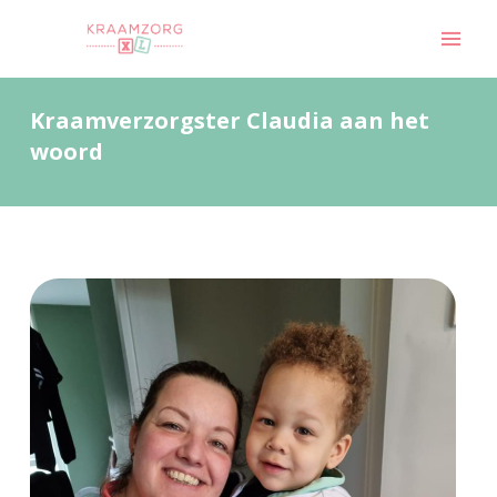
Kraamverzorgster Claudia aan het
woord