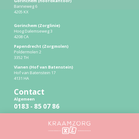
Gorinchem (hoofdkantoor)
Banneweg 6
4205 KX
Gorinchem (Zorglinie)
Hoog Dalemseweg 3
4208 CA
Papendrecht (Zorgmolen)
Poldermolen 2
3352 TH
Vianen (Hof van Batenstein)
Hof van Batenstein 17
4131 HA
Contact
Algemeen
0183 - 85 07 86
Bevallingslijn
06 - 51 41 94 79