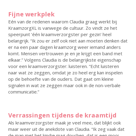
Fijne werkplek
Eén van de redenen waarom Claudia graag werkt bij
KraamzorgXL is vanwege de cultuur. Zo vindt ze het
speerpunt ‘één kraamverzorgster per gezin’ heel
belangrijk. “Ik zou er zelf ook niet aan moeten denken dat
er na een paar dagen kraamzorg weer iemand anders
komt. Mensen vertrouwen je en je krijgt een band met
elkaar.” Volgens Claudia is de belangrijkste eigenschap
voor een kraamverzorgster: luisteren. “Echt luisteren
naar wat ze zeggen, omdat je zo heel erg kan inspelen
op de behoefte van de ouders. Dat gaat om kleine
signalen in wat ze zeggen maar ook in de non-verbale
communicatie.”
Verrassingen tijdens de kraamtijd
Als kraamverzorgster maak je veel mee, dat blijkt ook
maar weer uit de anekdote van Claudia. “Ik zeg vaak dat
de man met het kindje mag douchen, dat is een mooi