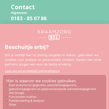
Contact
Algemeen
0183 - 85 07 86
Bevallingslijn
06 - 51 41 94 79
Mail:
info@kraamzorgxl.nl
Copyright 2026 Kraamzorg XL
Disclaimer
Cookie
KraamzorgXL is gewaardeerd op
Sitemap
Cookieverklaring
Privacyverklaring
ZorgkaartNederland.