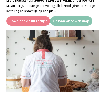
Mis je nog iets? Via
Geboortezorgwinkel.nl,
onderdeel van
KraamzorgXL, bestel je eenvoudig alle benodigdheden voor je
bevalling en kraamtijd op één plek.
Download de uitzetlijst
Ga naar onze webshop