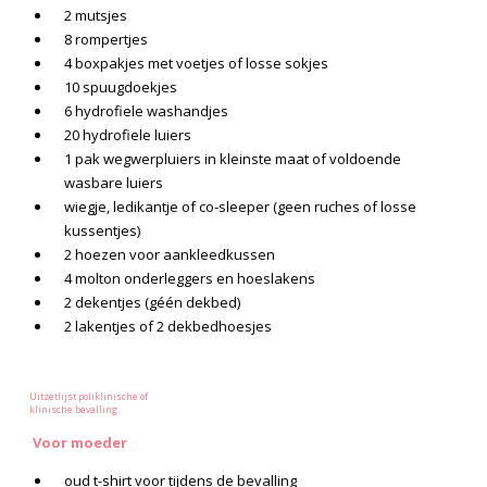
2 mutsjes
8 rompertjes
4 boxpakjes met voetjes of losse sokjes
10 spuugdoekjes
6 hydrofiele washandjes
20 hydrofiele luiers
1 pak wegwerpluiers in kleinste maat of voldoende
wasbare luiers
wiegje, ledikantje of co-sleeper (geen ruches of losse
kussentjes)
2 hoezen voor aankleedkussen
4 molton onderleggers en hoeslakens
2 dekentjes (géén dekbed)
2 lakentjes of 2 dekbedhoesjes
Uitzetlijst poliklinische of
klinische bevalling
Voor moeder
oud t-shirt voor tijdens de bevalling